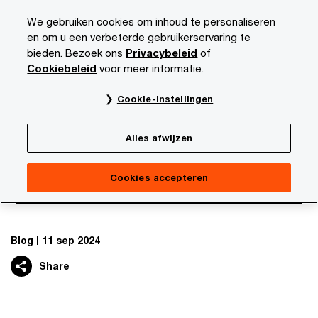
Skip
Skip
We gebruiken cookies om inhoud te personaliseren
to
to
en om u een verbeterde gebruikerservaring te
content
footer
bieden. Bezoek ons
Privacybeleid
of
PwC NL
Thema's
Blogs
Risicodeling nodig voor vers
Cookiebeleid
voor meer informatie.
Cookie-instellingen
Publiek-private samenwerking belangrijk voor
overgang naar duurzame energie
Alles afwijzen
Risicodeling nodig voor
versnelling energietransitie
Cookies accepteren
Blog
11 sep 2024
Share