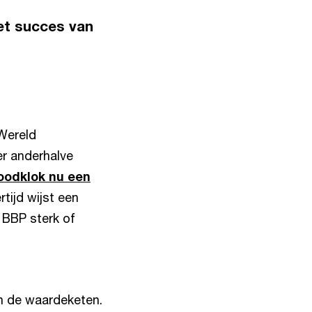
et succes van
 Wereld
er anderhalve
oodklok nu een
ertijd wijst een
 BBP sterk of
n de waardeketen.