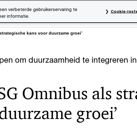
een verbeterde gebruikerservaring te
Cookie-inste
er informatie.
rktsectoren
Thema's
Mediacentrum
Onze organ
trategische kans voor duurzame groei’
ppen om duurzaamheid te integreren in
G Omnibus als str
 duurzame groei’