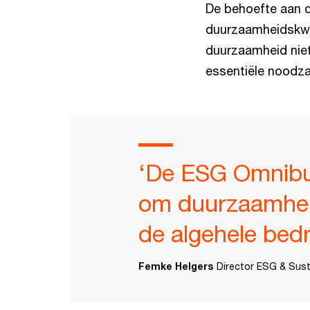
De behoefte aan d
duurzaamheidskwes
duurzaamheid niet
essentiële noodza
‘De ESG Omnibu
om duurzaamheid
de algehele bedri
Femke Helgers
Director ESG & Susta