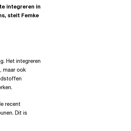
te integreren in
ns, stelt Femke
g. Het integreren
s, maar ook
ndstoffen
erken.
de recent
unen. Dit is