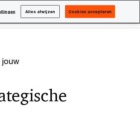
Netherlands
NL
llingen
Alles afwijzen
Cookies accepteren
Search
isatie
Carrière
 jouw
ategische