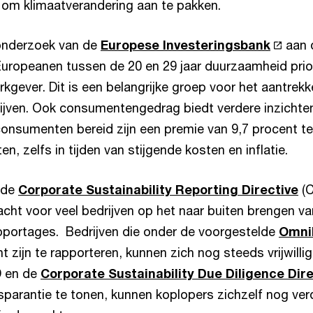
 om klimaatverandering aan te pakken.
onderzoek van de
Europese Investeringsbank
aan 
uropeanen tussen de 20 en 29 jaar duurzaamheid priori
kgever. Dit is een belangrijke groep voor het aantrek
rijven. Ook consumentengedrag biedt verdere inzichte
consumenten bereid zijn een premie van 9,7 procent te
, zelfs in tijden van stijgende kosten en inflatie.
 de
Corporate Sustainability Reporting Directive
(C
cht voor veel bedrijven op het naar buiten brengen v
portages. Bedrijven die onder de voorgestelde
Omni
cht zijn te rapporteren, kunnen zich nog steeds vrijwill
D en de
Corporate Sustainability Due Diligence Dire
ansparantie te tonen, kunnen koplopers zichzelf nog v