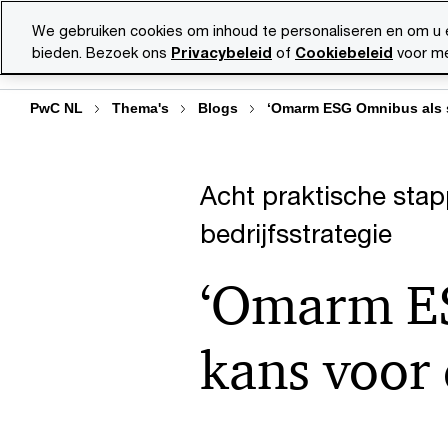
Skip
Skip
We gebruiken cookies om inhoud te personaliseren en om u 
to
to
bieden. Bezoek ons
Privacybeleid
of
Cookiebeleid
voor me
Diensten
Ma
content
footer
PwC NL
Thema's
Blogs
‘Omarm ESG Omnibus als s
Acht praktische sta
bedrijfsstrategie
‘Omarm ES
kans voor