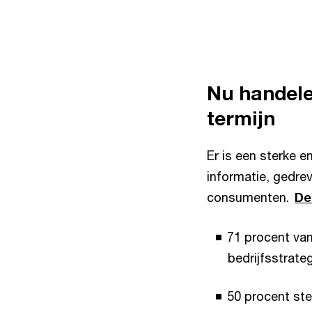
Nu handele
termijn
Er is een sterke 
informatie, gedre
consumenten.
De
71 procent van
bedrijfsstrate
50 procent ste