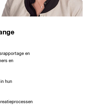
lange
dsrapportage en
mers en
in hun
ecreatieprocessen