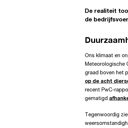
De realiteit t
de bedrijfsvoer
Duurzaamhe
Ons klimaat en on
Meteorologische O
graad boven het p
op de acht diers
recent PwC-rappor
gematigd
afhanke
Tegenwoordig zie
weersomstandighed