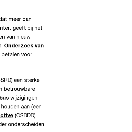
dat meer dan
teit geeft bij het
ken van nieuw
n:
Onderzoek van
 betalen voor
SRD) een sterke
an betrouwbare
bus
wijzigingen
ig houden aan (een
ctive
(CSDDD).
erder onderscheiden