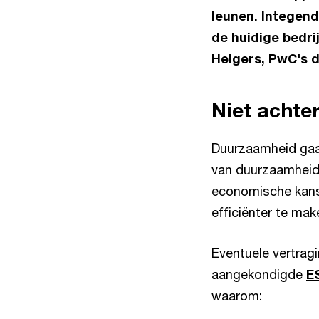
leunen. Integend
de huidige bedri
Helgers, PwC's 
Niet achte
Duurzaamheid gaat
van duurzaamheid i
economische kanse
efficiënter te mak
Eventuele vertrag
aangekondigde
E
waarom: