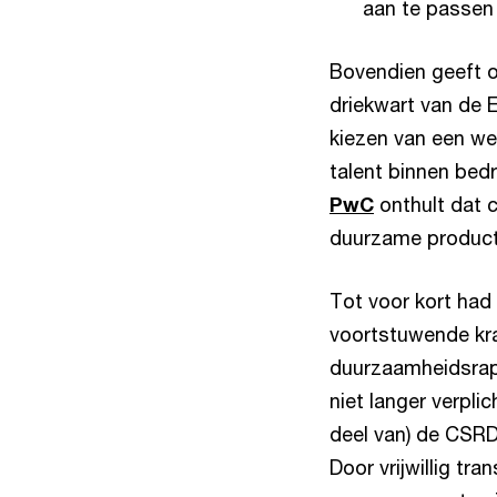
aan te passen
Bovendien geeft 
driekwart van de E
kiezen van een wer
talent binnen bed
PwC
onthult dat 
duurzame producten
Tot voor kort had
voortstuwende kra
duurzaamheidsrap
niet langer verpli
deel van) de CSR
Door vrijwillig tr