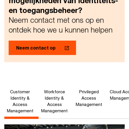
mogelijkheden van identiteits-
en toegangsbeheer?
Neem contact met ons op en
ontdek hoe we u kunnen helpen
Neem contact op
Customer
Workforce
Privileged
Cloud Ac
Identity &
Identity &
Access
Managem
Access
Access
Management
Management
Management