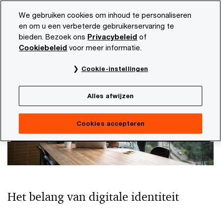
Skip
Skip
We gebruiken cookies om inhoud te personaliseren
to
to
en om u een verbeterde gebruikerservaring te
content
footer
bieden. Bezoek ons
Privacybeleid
of
PwC NL
Onze dienstverlening
Consulting
Identity 
Cookiebeleid
voor meer informatie.
Identity and Access Management
Cookie-instellingen
Alles afwijzen
Cookies accepteren
Het belang van digitale identiteit