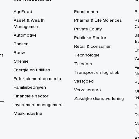
AgriFood
Pensioenen
R
Asset & Wealth
Pharma & Life Sciences
R
Management
C
Private Equity
Automotive
Ja
Publieke Sector
tr
Banken
Retail & consumer
Li
Bouw
ht
Technologie
G
Chemie
Telecom
Fi
Energie en utilities
Transport en logistiek
N
Entertainment en media
Vastgoed
P
Familiebedrijven
Verzekeraars
On
Financiële sector
n
Zakelijke dienstverlening
Investment management
P
Maakindustrie
Di
Co
Pu
Af