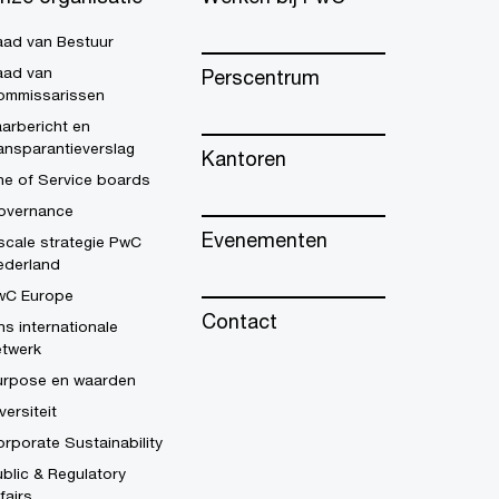
aad van Bestuur
aad van
Perscentrum
ommissarissen
arbericht en
ansparantieverslag
Kantoren
ne of Service boards
overnance
Evenementen
scale strategie PwC
ederland
wC Europe
Contact
s internationale
etwerk
urpose en waarden
versiteit
rporate Sustainability
blic & Regulatory
fairs