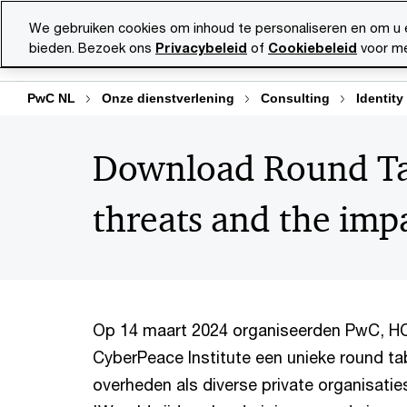
Skip
Skip
We gebruiken cookies om inhoud te personaliseren en om u 
to
to
bieden. Bezoek ons
Privacybeleid
of
Cookiebeleid
voor me
Diensten
Ma
content
footer
PwC NL
Onze dienstverlening
Consulting
Identit
Download Round Tab
threats and the imp
Op 14 maart 2024 organiseerden PwC, H
CyberPeace Institute een unieke round ta
overheden als diverse private organisatie