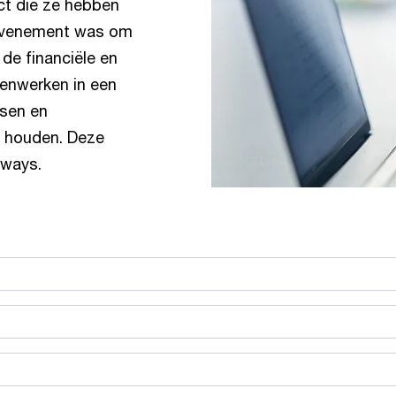
ct die ze hebben
 evenement was om
de financiële en
enwerken in een
nsen en
e houden. Deze
aways.