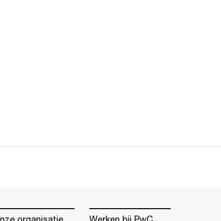
nze organisatie
Werken bij PwC