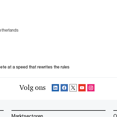
etherlands
te at a speed that rewrites the rules
Volg ons
Marktsectoren
O