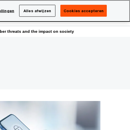
Netherlands
NL
llingen
Alles afwijzen
Cookies accepteren
Search
isatie
Carrière
er threats and the impact on society