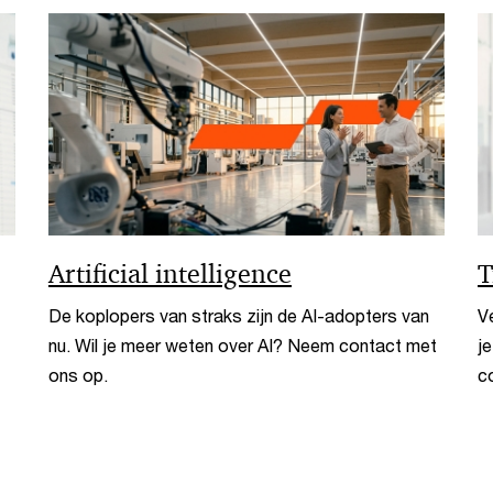
Artificial intelligence
T
De koplopers van straks zijn de AI-adopters van
V
nu. Wil je meer weten over AI? Neem contact met
j
ons op.
c