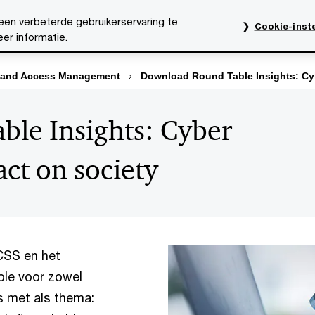
een verbeterde gebruikerservaring te
Cookie-inste
er informatie.
rktsectoren
Thema's
Mediacentrum
Onze organ
y and Access Management
Download Round Table Insights: Cyb
le Insights: Cyber
act on society
CSS en het
ble voor zowel
s met als thema: