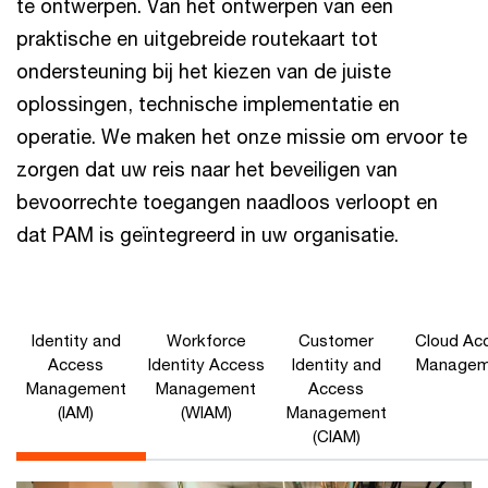
te ontwerpen. Van het ontwerpen van een
praktische en uitgebreide routekaart tot
ondersteuning bij het kiezen van de juiste
oplossingen, technische implementatie en
operatie. We maken het onze missie om ervoor te
zorgen dat uw reis naar het beveiligen van
bevoorrechte toegangen naadloos verloopt en
dat PAM is geïntegreerd in uw organisatie.
Identity and
Workforce
Customer
Cloud Ac
Access
Identity Access
Identity and
Managem
Management
Management
Access
(IAM)
(WIAM)
Management
(CIAM)