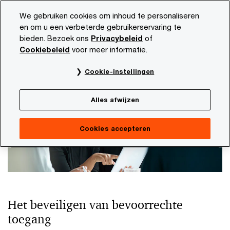
Skip
Skip
We gebruiken cookies om inhoud te personaliseren
to
to
en om u een verbeterde gebruikerservaring te
content
footer
bieden. Bezoek ons
Privacybeleid
of
PwC NL
Onze dienstverlening
Consulting
Identity 
Cookiebeleid
voor meer informatie.
Privileged Access Management (PAM)
Cookie-instellingen
Alles afwijzen
Cookies accepteren
Het beveiligen van bevoorrechte
toegang