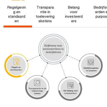
Regelgevin
Transpara
Belang
Bedrijf
g en
ntie in
voor
arden 
standaard
toelevering
investeerd
purpo
en
sketens
ers