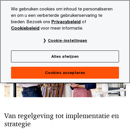
Skip
Skip
We gebruiken cookies om inhoud te personaliseren
to
to
en om u een verbeterde gebruikerservaring te
content
footer
bieden. Bezoek ons
Privacybeleid
of
PwC NL
Thema's
Inzichten in klimaat en duurzaamheid
Cookiebeleid
voor meer informatie.
Mensenrechten
Cookie-instellingen
Alles afwijzen
Cookies accepteren
Van regelgeving tot implementatie en
strategie