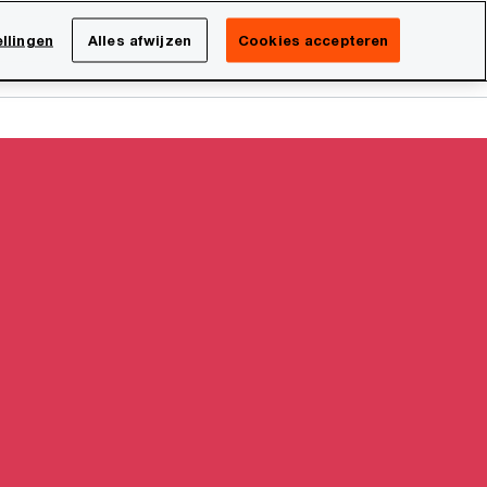
Netherlands
NL
llingen
Alles afwijzen
Cookies accepteren
Search
isatie
Carrière