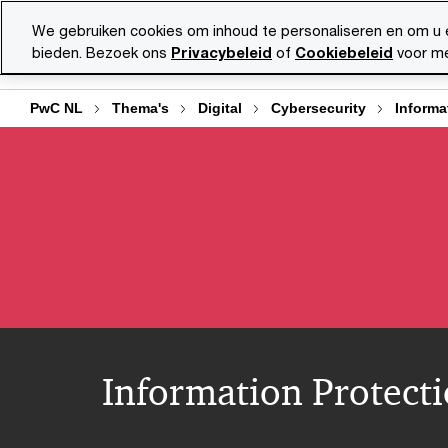
Skip
Skip
We gebruiken cookies om inhoud te personaliseren en om u 
to
to
bieden. Bezoek ons
Privacybeleid
of
Cookiebeleid
voor me
Diensten
Ma
content
footer
PwC NL
Thema's
Digital
Cybersecurity
Informa
Information Protect