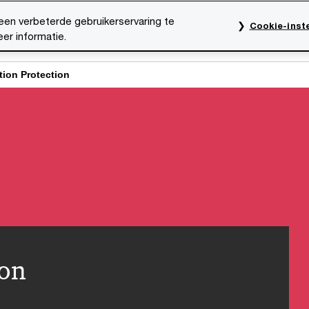
een verbeterde gebruikerservaring te
Cookie-inste
er informatie.
rktsectoren
Thema's
Mediacentrum
Onze organ
tion Protection
ion