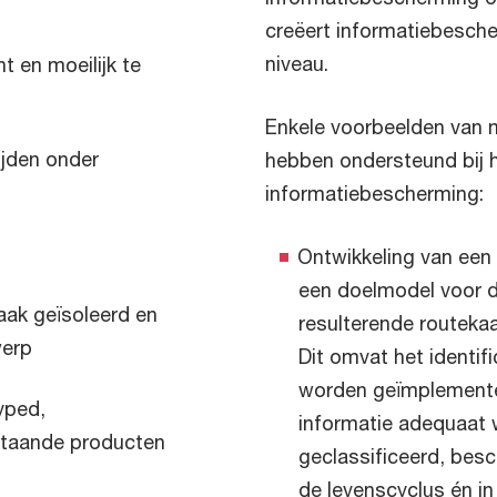
creëert informatiebesche
niveau.
nt en moeilijk te
Enkele voorbeelden van 
ijden onder
hebben ondersteund bij h
informatiebescherming:
Ontwikkeling van een
een doelmodel voor d
vaak geïsoleerd en
resulterende routekaa
werp
Dit omvat het identi
worden geïmplemente
yped,
informatie adequaat w
sstaande producten
geclassificeerd, be
de levenscyclus én i