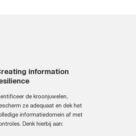
reating information
esilience
dentificeer de kroonjuwelen,
escherm ze adequaat en dek het
olledige informatiedomein af met
ontroles. Denk hierbij aan: