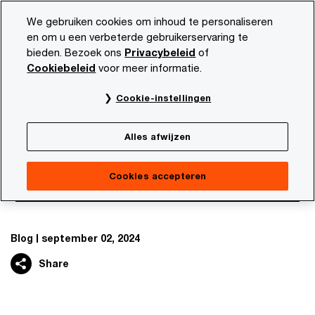
Skip
Skip
We gebruiken cookies om inhoud te personaliseren
to
to
en om u een verbeterde gebruikerservaring te
content
footer
bieden. Bezoek ons
Privacybeleid
of
PwC NL
Thema's
Blogs
Greenwashing in de financië
Cookiebeleid
voor meer informatie.
Cookie-instellingen
Vijf tips om geloofwaardigheid
duurzaamheidsclaims te vergroten
Alles afwijzen
Greenwashing in de financiële
sector: werk aan de winkel
Cookies accepteren
Blog
september 02, 2024
Share