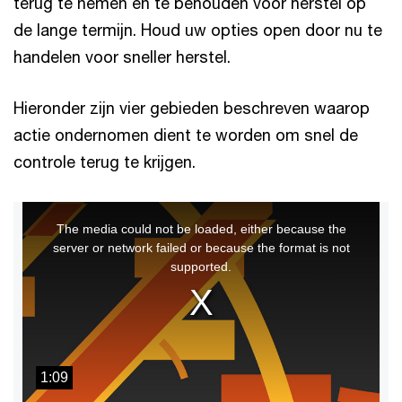
terug te nemen en te behouden voor herstel op
de lange termijn. Houd uw opties open door nu te
handelen voor sneller herstel.
Hieronder zijn vier gebieden beschreven waarop
actie ondernomen dient te worden om snel de
controle terug te krijgen.
This
The media could not be loaded, either because the
is
server or network failed or because the format is not
a
supported.
modal
window.
1:09