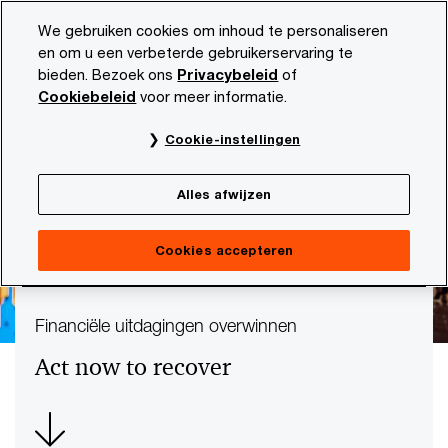
Skip
Skip
We gebruiken cookies om inhoud te personaliseren
to
to
en om u een verbeterde gebruikerservaring te
content
footer
bieden. Bezoek ons
Privacybeleid
of
PwC NL
Onze dienstverlening
Deals
Performance and
Cookiebeleid
voor meer informatie.
Cookie-instellingen
Alles afwijzen
Cookies accepteren
Financiële uitdagingen overwinnen
Act now to recover