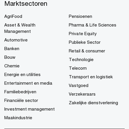
Marktsectoren
AgriFood
Pensioenen
Asset & Wealth
Pharma & Life Sciences
Management
Private Equity
Automotive
Publieke Sector
Banken
Retail & consumer
Bouw
Technologie
Chemie
Telecom
Energie en utilities
Transport en logistiek
Entertainment en media
Vastgoed
Familiebedrijven
Verzekeraars
Financiële sector
Zakelijke dienstverlening
Investment management
Maakindustrie