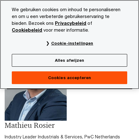
Skip
Skip
We gebruiken cookies om inhoud te personaliseren
to
to
en om u een verbeterde gebruikerservaring te
content
footer
bieden. Bezoek ons
Privacybeleid
of
PwC NL
Mathieu Rosier
Cookiebeleid
voor meer informatie.
Cookie-instellingen
Alles afwijzen
Cookies accepteren
Mathieu Rosier
Industry Leader Industrials & Services, PwC Netherlands