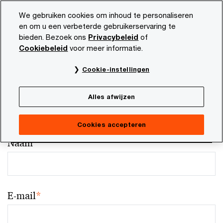
Skip
Skip
We gebruiken cookies om inhoud te personaliseren
to
to
en om u een verbeterde gebruikerservaring te
content
footer
bieden. Bezoek ons
Privacybeleid
of
Cookiebeleid
voor meer informatie.
Cookie-instellingen
Your comments & suggestions
Alles afwijzen
Required fields are marked with an asterisk(
*
)
Contact naam:
Mathieu Rosier
Cookies accepteren
Naam
*
E-mail
*