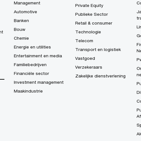
Management
C
Private Equity
Automotive
Ja
Publieke Sector
tr
Banken
Retail & consumer
Li
Bouw
ht
Technologie
G
Chemie
Telecom
Fi
Energie en utilities
Transport en logistiek
N
Entertainment en media
Vastgoed
P
Familiebedrijven
Verzekeraars
On
Financiële sector
n
Zakelijke dienstverlening
Investment management
P
Maakindustrie
Di
Co
Pu
Af
S
Al