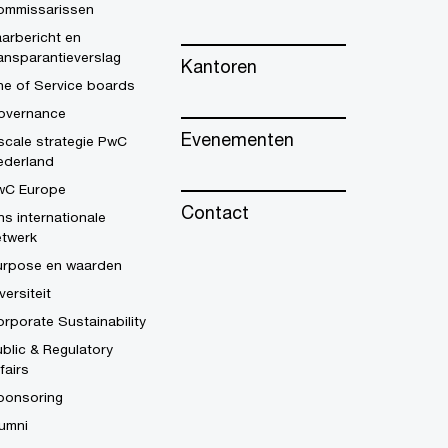
ommissarissen
arbericht en
ansparantieverslag
Kantoren
ne of Service boards
overnance
Evenementen
scale strategie PwC
ederland
wC Europe
Contact
s internationale
etwerk
urpose en waarden
versiteit
rporate Sustainability
blic & Regulatory
fairs
ponsoring
umni