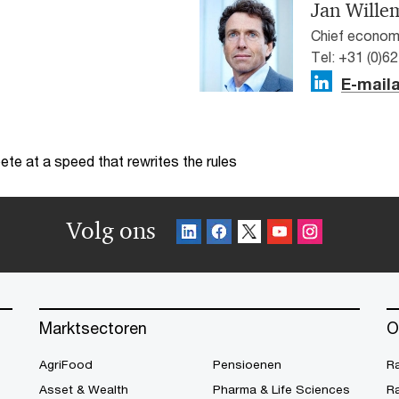
Jan Wille
Chief econom
Tel: +31 (0)6
E-mail
te at a speed that rewrites the rules
Volg ons
Marktsectoren
O
AgriFood
Pensioenen
R
Asset & Wealth
Pharma & Life Sciences
R