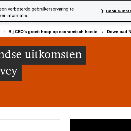
een verbeterde gebruikerservaring te
Cookie-inste
er informatie.
rktsectoren
Thema's
Mediacentrum
Onze organ
Bij CEO's groeit hoop op economisch herstel
Download N
ndse uitkomsten
rvey