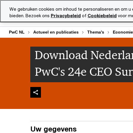
Skip
Skip
We gebruiken cookies om inhoud te personaliseren en om u 
to
to
bieden. Bezoek ons
Privacybeleid
of
Cookiebeleid
voor me
Diensten
Ma
content
footer
PwC NL
Actueel en publicaties
Thema's
Economie
Download Nederla
PwC's 24e CEO Su
Uw gegevens