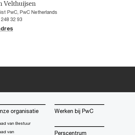
m Velthuijsen
ist PwC, PwC Netherlands
2 248 32 93
adres
nze organisatie
Werken bij PwC
aad van Bestuur
aad van
Perscentrum