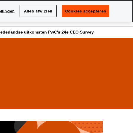
Netherlands
NL
llingen
Alles afwijzen
Cookies accepteren
Search
isatie
Carrière
ederlandse uitkomsten PwC's 24e CEO Survey