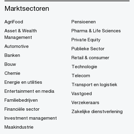
Marktsectoren
AgriFood
Pensioenen
Asset & Wealth
Pharma & Life Sciences
Management
Private Equity
Automotive
Publieke Sector
Banken
Retail & consumer
Bouw
Technologie
Chemie
Telecom
Energie en utilities
Transport en logistiek
Entertainment en media
Vastgoed
Familiebedrijven
Verzekeraars
Financiële sector
Zakelijke dienstverlening
Investment management
Maakindustrie