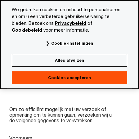
Skip
Skip
We gebruiken cookies om inhoud te personaliseren
to
to
en om u een verbeterde gebruikerservaring te
content
footer
bieden. Bezoek ons
Privacybeleid
of
PwC NL
Onze organisatie
Contact
Overige vraag
Cookiebeleid
voor meer informatie.
Overige vraag
Cookie-instellingen
Alles afwijzen
Cookies accepteren