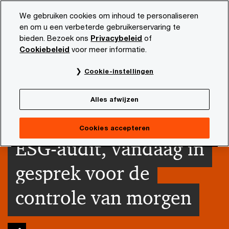
Skip
Skip
We gebruiken cookies om inhoud te personaliseren
to
to
en om u een verbeterde gebruikerservaring te
content
footer
bieden. Bezoek ons
Privacybeleid
of
PwC NL
Actueel en publicaties
Thema's
Duurzaamhe
Cookiebeleid
voor meer informatie.
Cookie-instellingen
Alles afwijzen
Cookies accepteren
ESG-audit, vandaag in
gesprek voor de
controle van morgen