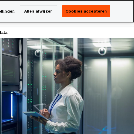
Netherlands
NL
llingen
Alles afwijzen
Cookies accepteren
Search
isatie
Carrière
data