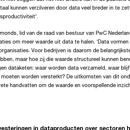
aal kunnen verzilveren door data veel breder in te ze
dsproductiviteit'.
onds, lid van de raad van bestuur van PwC Nederland
aties om meer waarde uit data te halen. ‘Data vormen
organisaties. Voor bedrijven is daarom de belangrijkste
bben, maar hoe zij die waarde structureel kunnen ben
eigen dataketen: waar worden data verzameld, waar blij
 moeten worden versterkt? De uitkomsten van dit on
ete handvatten om de waarde en voorspellende inzich
nvesteringen in dataproducten over sectoren 