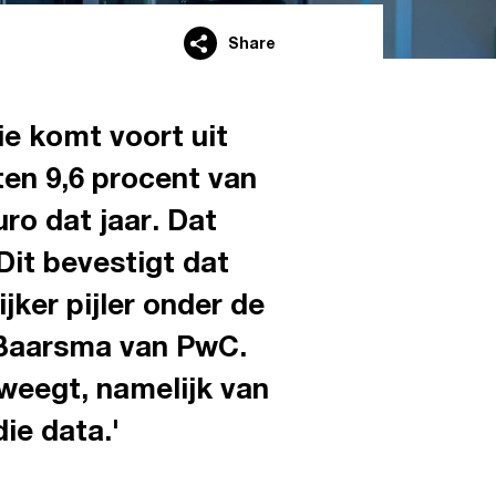
Share
ie komt voort uit
en 9,6 procent van
ro dat jaar. Dat
'Dit bevestigt dat
jker pijler onder de
Baarsma van PwC.
weegt, namelijk van
die data.'