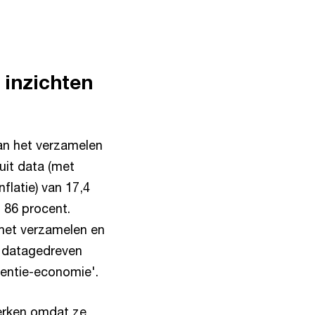
 inzichten
van het verzamelen
uit data (met
flatie) van 17,4
n 86 procent.
 het verzamelen en
e datagedreven
igentie-economie'.
werken omdat ze