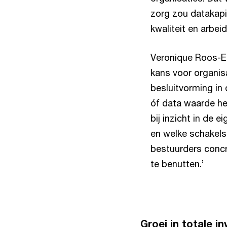
zorg zou datakapit
kwaliteit en arbei
Veronique Roos-Em
kans voor organis
besluitvorming in 
óf data waarde he
bij inzicht in de 
en welke schakels
bestuurders concr
te benutten.’
Groei in totale i