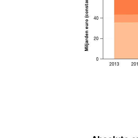
Miljarden euro (constante prijzen 2013)
40
20
0
2013
20