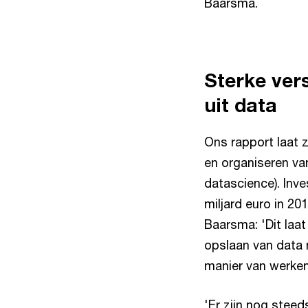
Baarsma.
Sterke ver
uit data
Ons rapport laat z
en organiseren va
datascience). Inve
miljard euro in 201
Baarsma: 'Dit laa
opslaan van data 
manier van werken
'Er zijn nog stee