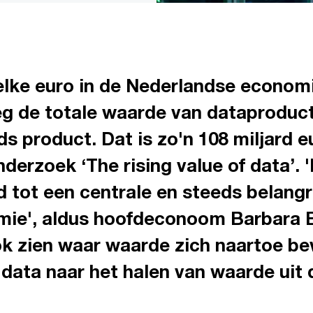
 elke euro in de Nederlandse econom
eg de totale waarde van dataproduct
s product. Dat is zo'n 108 miljard eu
nderzoek ‘The rising value of data’. 
d tot een centrale en steeds belangri
mie', aldus hoofdeconoom Barbara 
ok zien waar waarde zich naartoe be
data naar het halen van waarde uit 