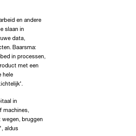
arbeid en andere
e slaan in
ruwe data,
cten. Baarsma:
ebed in processen,
product met een
 hele
chtelijk'.
taal in
f machines,
st wegen, bruggen
', aldus