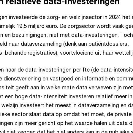
n relatieve data-investeringen
gen investeerde de zorg- en welzijnsector in 2024 het
melijk 19,5 miljard euro. De zorgsector wordt vaak g
n en bezuinigingen, niet met data-investeringen. Toch 
eld naar dataverzameling (denk aan patiëntdossiers,
 behandelregistraties), voortvloeiend uit haar wetteli
en naar de data-investeringen per fte (de data-intensite
le dienstverlening en vastgoed en informatie en commu
siteit geeft aan in welke mate data verweven zijn met
 een hoge data-intensiteit investeren relatief meer i
n welzijn investeert het meest in dataverzameling en 
ieke sector slaat data op omdat het moet, de private
ingen zijn meer gericht op het waarde halen uit data d
wil niet zeggen dat het niet anders kan in de publieke