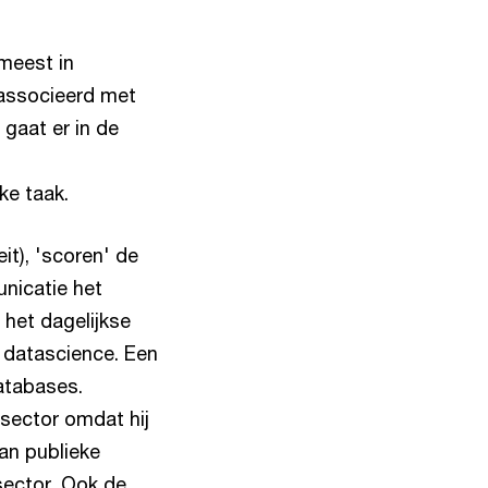
 meest in
eassocieerd met
gaat er in de
jke taak.
it), 'scoren' de
nicatie het
 het dagelijkse
n datascience. Een
databases.
 sector omdat hij
an publieke
 sector. Ook de