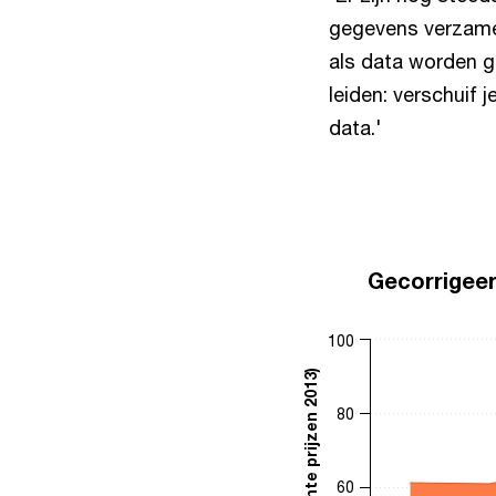
gegevens verzamel
als data worden g
leiden: verschuif 
data.'
Gecorrigeer
100
80
60