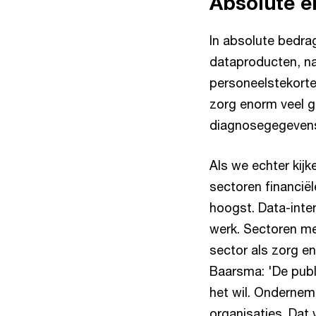
Absolute e
In absolute bedra
dataproducten, na
personeelstekorte
zorg enorm veel g
diagnosegegevens,
Als we echter kijk
sectoren financië
hoogst. Data-inten
werk. Sectoren met
sector als zorg e
Baarsma: 'De publ
het wil. Ondernem
organisaties. Dat 