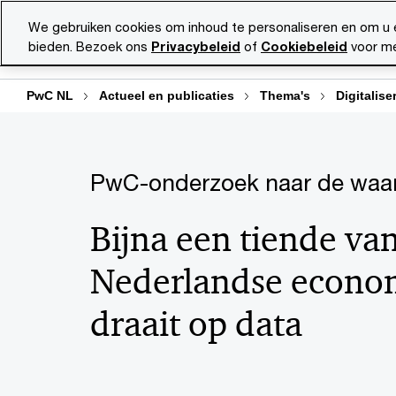
Skip
Skip
We gebruiken cookies om inhoud te personaliseren en om u 
to
to
bieden. Bezoek ons
Privacybeleid
of
Cookiebeleid
voor me
Diensten
Ma
content
footer
PwC NL
Actueel en publicaties
Thema's
Digitalise
PwC-onderzoek naar de waar
Bijna een tiende va
Nederlandse econo
draait op data