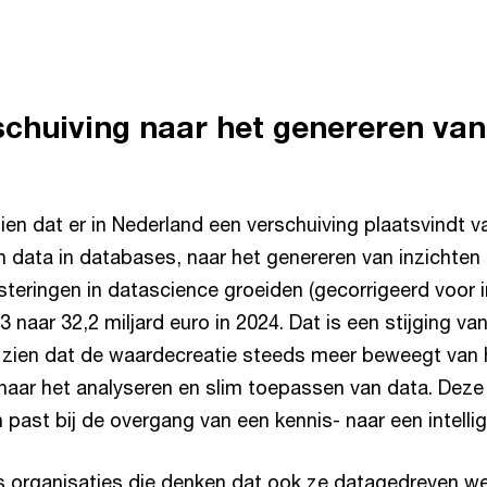
schuiving naar het genereren van
ien dat er in Nederland een verschuiving plaatsvindt 
n data in databases, naar het genereren van inzichten 
steringen in datascience groeiden (gecorrigeerd voor in
3 naar 32,2 miljard euro in 2024. Dat is een stijging va
t zien dat de waardecreatie steeds meer beweegt van
naar het analyseren en slim toepassen van data. Dez
 past bij de overgang van een kennis- naar een intell
ds organisaties die denken dat ook ze datagedreven 