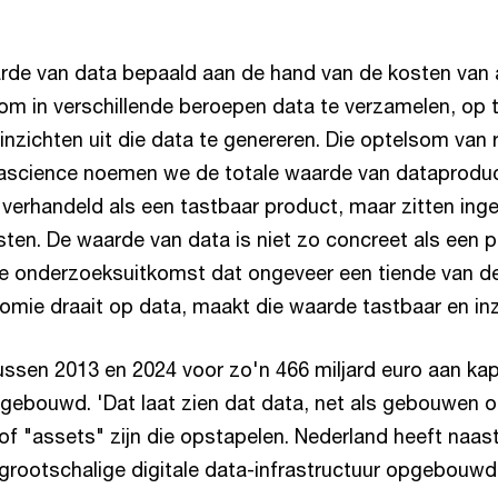
de van data bepaald aan de hand van de kosten van 
 om in verschillende beroepen data te verzamelen, op t
nzichten uit die data te genereren. Die optelsom van 
ascience noemen we de totale waarde van dataprodu
 verhandeld als een tastbaar product, maar zitten ing
ten. De waarde van data is niet zo concreet als een 
de onderzoeksuitkomst dat ongeveer een tiende van de
mie draait op data, maakt die waarde tastbaar en inzi
ussen 2013 en 2024 voor zo'n 466 miljard euro aan kapi
ebouwd. 'Dat laat zien dat data, net als gebouwen o
of "assets" zijn die opstapelen. Nederland heeft naa
 grootschalige digitale data-infrastructuur opgebouwd