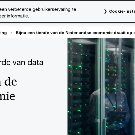
een verbeterde gebruikerservaring te
Cookie-inste
er informatie.
rktsectoren
Thema's
Mediacentrum
Onze organ
ring
Bijna een tiende van de Nederlandse economie draait op 
de van data
n de
mie