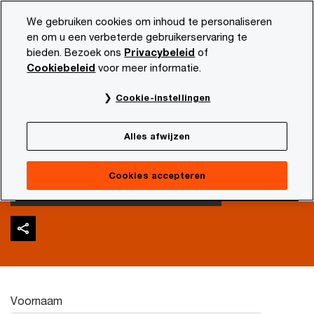
Skip
Skip
We gebruiken cookies om inhoud te personaliseren
to
to
en om u een verbeterde gebruikerservaring te
content
footer
bieden. Bezoek ons
Privacybeleid
of
PwC NL
Actueel en publicaties
Diensten en sectoren
Cookiebeleid
voor meer informatie.
Download | De
Cookie-instellingen
toekomst van
Alles afwijzen
familiebedrijven
Cookies accepteren