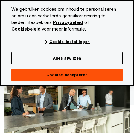
Skip
Skip
We gebruiken cookies om inhoud te personaliseren
to
to
en om u een verbeterde gebruikerservaring te
content
footer
bieden. Bezoek ons
Privacybeleid
of
PwC NL
Actueel en publicaties
Diensten en sectoren
Cookiebeleid
voor meer informatie.
PwC ontzorgt Roompot bij grote overname
Cookie-instellingen
Een samensmelting van twee
Alles afwijzen
werelden
Cookies accepteren