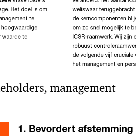
dere stakeholders
veranderd. Het aantal IC
tage. Het doel is om
weliswaar teruggebracht 
management te
de kerncomponenten blijv
ef hoogwaardige
om zo snel mogelijk te b
r waarde te
ICSR-raamwerk. Wij zijn e
robuust controleraamwe
de volgende vijf cruciale
het management en pers
keholders, management
1. Bevordert afstemming 