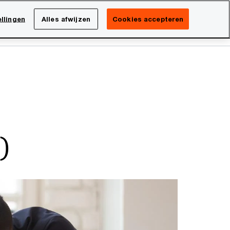
Netherlands
NL
llingen
Alles afwijzen
Cookies accepteren
Search
isatie
Carrière
)