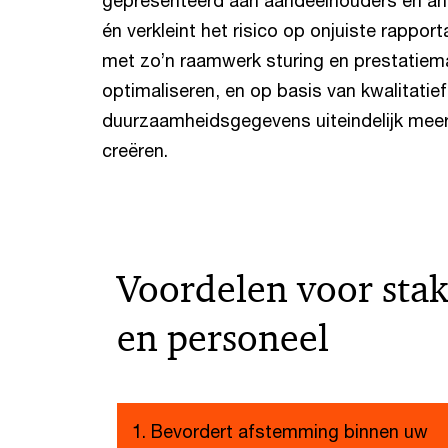
gepresenteerd aan aandeelhouders en an
én verkleint het risico op onjuiste rappor
met zo’n raamwerk sturing en prestatie
optimaliseren, en op basis van kwalitati
duurzaamheidsgegevens uiteindelijk mee
creëren.
Voordelen voor sta
en personeel
1. Bevordert afstemming binnen uw