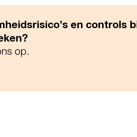
mheidsrisico’s en controls 
reken?
ns op.