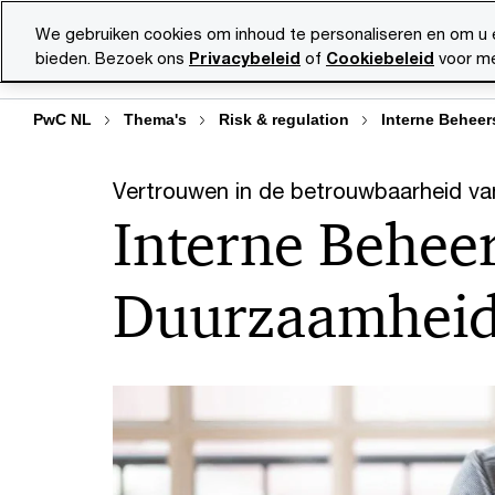
Skip
Skip
We gebruiken cookies om inhoud te personaliseren en om u 
to
to
bieden. Bezoek ons
Privacybeleid
of
Cookiebeleid
voor me
Diensten
Ma
content
footer
PwC NL
Thema's
Risk & regulation
Interne Behee
Vertrouwen in de betrouwbaarheid v
Interne Behee
Duurzaamheid