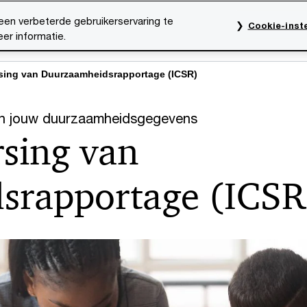
een verbeterde gebruikerservaring te
Cookie-inste
er informatie.
rktsectoren
Thema's
Mediacentrum
Onze organ
rsing van Duurzaamheidsrapportage (ICSR)
an jouw duurzaamheidsgegevens
rsing van
srapportage (ICSR