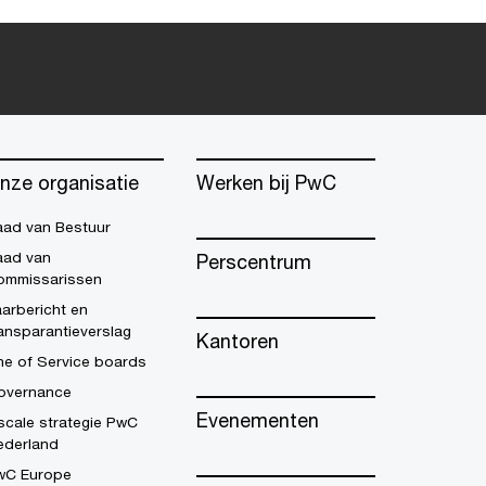
nze organisatie
Werken bij PwC
aad van Bestuur
aad van
Perscentrum
ommissarissen
arbericht en
ansparantieverslag
Kantoren
ne of Service boards
overnance
Evenementen
scale strategie PwC
ederland
wC Europe