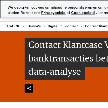
Skip
Skip
We gebruiken cookies om inhoud te personaliseren en om u 
to
to
bieden. Bezoek ons
Privacybeleid
of
Cookiebeleid
voor me
Diensten
Ma
content
footer
PwC NL
Thema's
Digital
contact
Contact Klant
Contact Klantcase 
banktransacties be
data-analyse