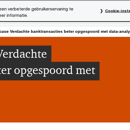
een verbeterde gebruikerservaring te
Cookie-inste
er informatie.
rktsectoren
Thema's
Mediacentrum
Onze organ
case Verdachte banktransacties beter opgespoord met data-anal
Verdachte
ter opgespoord met