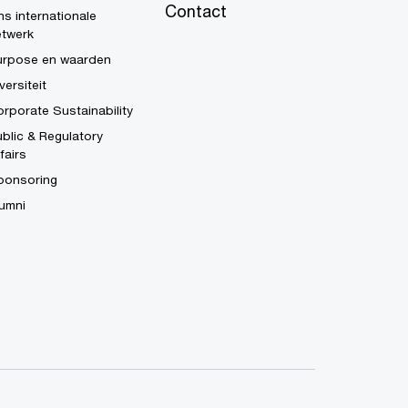
Contact
s internationale
etwerk
urpose en waarden
versiteit
rporate Sustainability
blic & Regulatory
fairs
ponsoring
umni