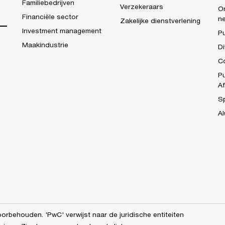
Familiebedrijven
Verzekeraars
On
Financiële sector
n
Zakelijke dienstverlening
Investment management
P
Maakindustrie
Di
Co
Pu
Af
S
Al
orbehouden. 'PwC' verwijst naar de juridische entiteiten