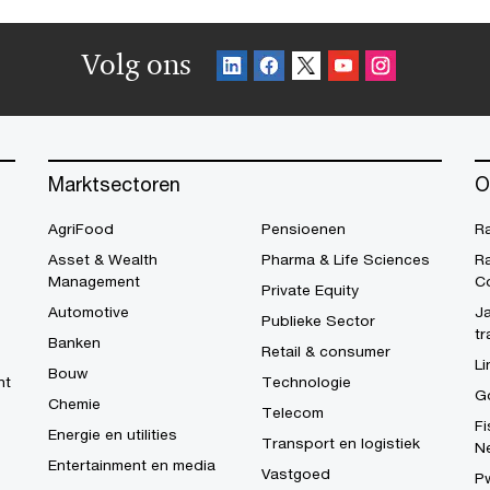
Volg ons
Marktsectoren
O
AgriFood
Pensioenen
R
Asset & Wealth
Pharma & Life Sciences
R
Management
C
Private Equity
Automotive
Ja
Publieke Sector
tr
Banken
Retail & consumer
Li
Bouw
ht
Technologie
G
Chemie
Telecom
Fi
Energie en utilities
Transport en logistiek
N
Entertainment en media
Vastgoed
P