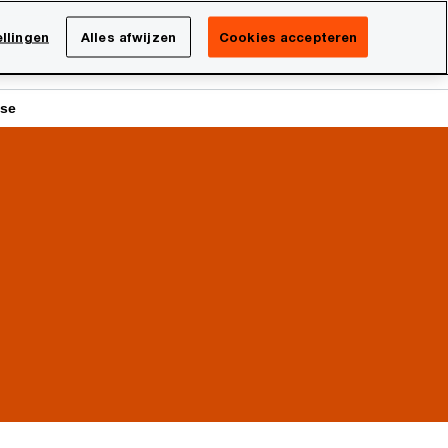
Netherlands
NL
llingen
Alles afwijzen
Cookies accepteren
Search
isatie
Carrière
yse