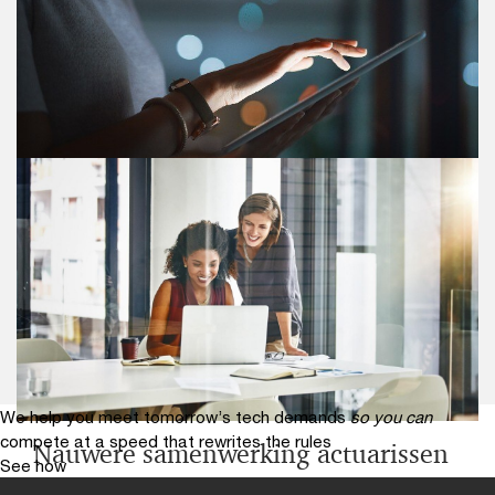
'AI om de mens te ondersteunen,
daar liggen de kansen'
AI kan ook in de publieke sector medewerkers
ondersteunen en de productiviteit en kwaliteit
verhogen. PwC-expert Pascal Mannot vertelt over de
mogelijkheden.
We help you meet tomorrow’s tech demands
so you can
compete at a speed that rewrites the rules
Nauwere samenwerking actuarissen
See how
en accountants door Wtp