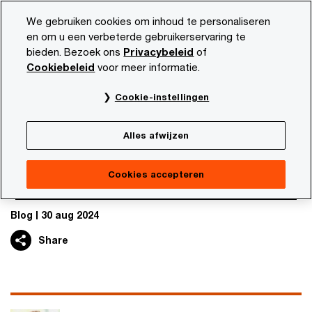
Skip
Skip
We gebruiken cookies om inhoud te personaliseren
to
to
en om u een verbeterde gebruikerservaring te
content
footer
bieden. Bezoek ons
Privacybeleid
of
PwC NL
Thema's
Blogs
Pensioensector gebaat bij in
Cookiebeleid
voor meer informatie.
Cookie-instellingen
Tijd voor een inhaalslag
Pensioensector gebaat bij inzet
Alles afwijzen
AI in klantcontact
Cookies accepteren
Blog
30 aug 2024
Share