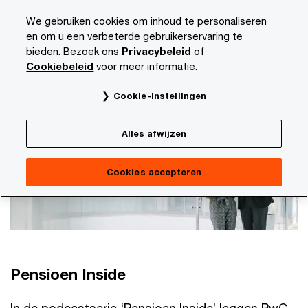
Skip
Skip
We gebruiken cookies om inhoud te personaliseren
to
to
en om u een verbeterde gebruikerservaring te
content
footer
bieden. Bezoek ons
Privacybeleid
of
PwC NL
Mediacentrum
Podcasts
Pensioen Inside
Cookiebeleid
voor meer informatie.
Pensioen Inside
Cookie-instellingen
Alles afwijzen
Cookies accepteren
Pensioen Inside