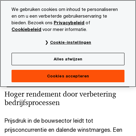
Skip
Skip
We gebruiken cookies om inhoud te personaliseren
to
to
en om u een verbeterde gebruikerservaring te
content
footer
bieden. Bezoek ons
Privacybeleid
of
PwC NL
Marktsectoren
Bouw
Rendementsverbeteri
Cookiebeleid
voor meer informatie.
Rendementsverbetering
Cookie-instellingen
Alles afwijzen
Cookies accepteren
Hoger rendement door verbetering
bedrijfsprocessen
Prijsdruk in de bouwsector leidt tot
prijsconcurrentie en dalende winstmarges. Een