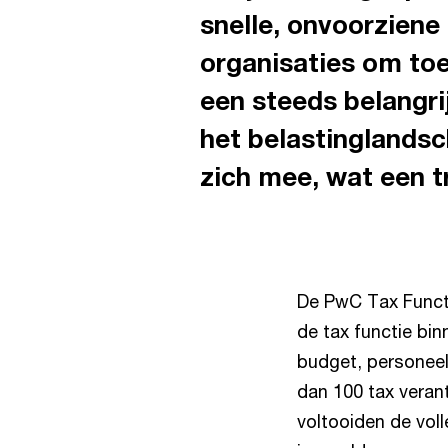
snelle, onvoorziene
organisaties om toe
een steeds belangri
het belastinglands
zich mee, wat een t
De PwC Tax Functi
de tax functie bin
budget, personeel
dan 100 tax veran
voltooiden de voll