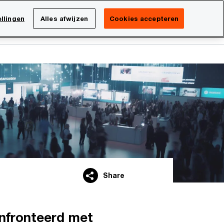
Netherlands
NL
llingen
Alles afwijzen
Cookies accepteren
Search
isatie
Carrière
Share
onfronteerd met