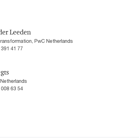
der Leeden
Transformation, PwC Netherlands
5 391 41 77
gts
 Netherlands
1 008 63 54