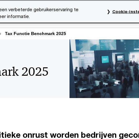
een verbeterde gebruikerservaring te
Cookie-inste
er informatie.
rktsectoren
Thema's
Mediacentrum
Onze organ
Tax Functie Benchmark 2025
mark 2025
litieke onrust worden bedrijven gec