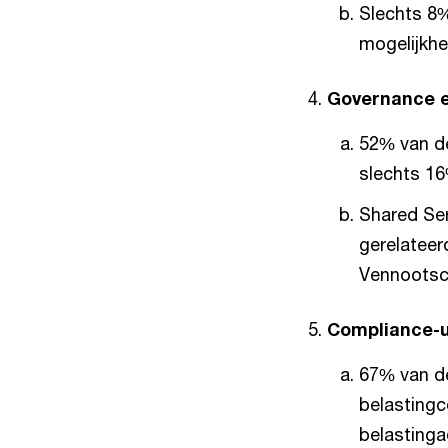
Slechts 8%
mogelijkhe
Governance en
52% van de
slechts 16
Shared Ser
gerelateer
Vennootsch
Compliance-
67% van de
belastingc
belastinga