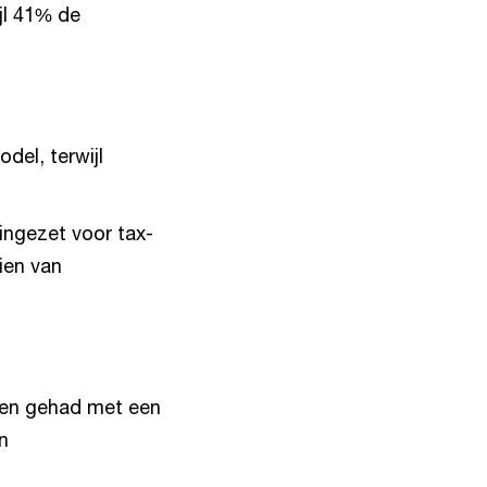
jl 41% de
del, terwijl
ingezet voor tax-
ien van
ken gehad met een
n