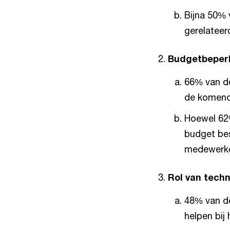
Bijna 50% 
gerelateer
Budgetbeperk
66% van de
de komende
Hoewel 62
budget bes
medewerke
Rol van techn
48% van de
helpen bij