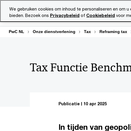
Skip
Skip
We gebruiken cookies om inhoud te personaliseren en om u 
to
to
bieden. Bezoek ons
Privacybeleid
of
Cookiebeleid
voor me
Diensten
Ma
content
footer
PwC NL
Onze dienstverlening
Tax
Reframing tax
Tax Functie Bench
Publicatie
10 apr 2025
In tijden van geopo