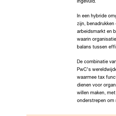
ingevuld.
In een hybride om
zijn, benadrukken 
arbeidsmarkt en be
waarin organisati
balans tussen effi
De combinatie van
PwC's wereldwijde
waarmee tax funct
dienen voor organ
willen maken, met
onderstrepen om n