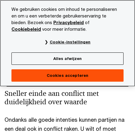
Skip
Skip
We gebruiken cookies om inhoud te personaliseren
to
to
en om u een verbeterde gebruikerservaring te
content
footer
bieden. Bezoek ons
Privacybeleid
of
PwC NL
Onze dienstverlening
Deals
Valuations & Mo
Cookiebeleid
voor meer informatie.
Dispute Valuations
Cookie-instellingen
Alles afwijzen
Cookies accepteren
Sneller einde aan conflict met
duidelijkheid over waarde
Ondanks alle goede intenties kunnen partijen na
een deal ook in conflict raken. U wilt of moet