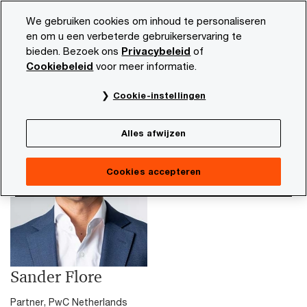
Skip
Skip
We gebruiken cookies om inhoud te personaliseren
to
to
en om u een verbeterde gebruikerservaring te
content
footer
bieden. Bezoek ons
Privacybeleid
of
PwC NL
Sander Flore
Cookiebeleid
voor meer informatie.
Cookie-instellingen
Alles afwijzen
Cookies accepteren
Sander Flore
Partner, PwC Netherlands