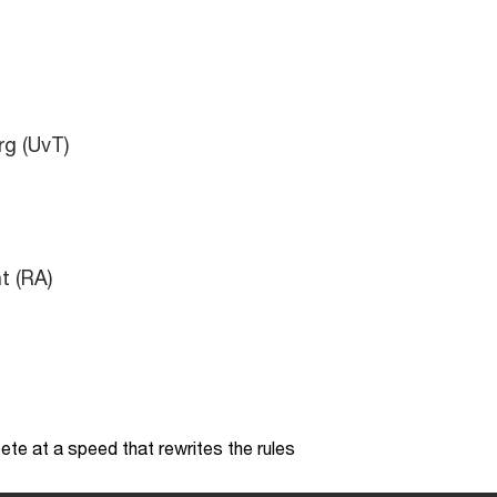
rg (UvT)
t (RA)
te at a speed that rewrites the rules