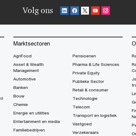
Volg ons
Marktsectoren
O
AgriFood
Pensioenen
R
Asset & Wealth
Pharma & Life Sciences
R
Management
C
Private Equity
Automotive
Ja
Publieke Sector
tr
Banken
Retail & consumer
Li
Bouw
ht
Technologie
G
Chemie
Telecom
Fi
Energie en utilities
Transport en logistiek
N
Entertainment en media
Vastgoed
P
Familiebedrijven
Verzekeraars
On