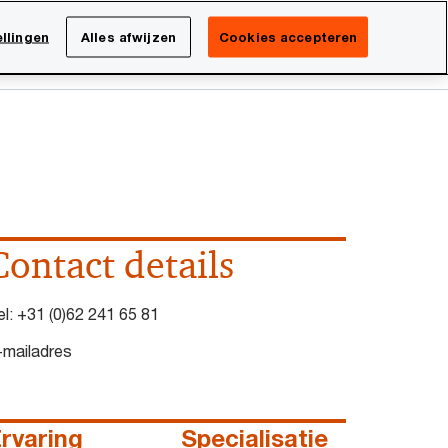
Netherlands
NL
llingen
Alles afwijzen
Cookies accepteren
Search
isatie
Carrière
Contact details
el:
+31 (0)62 241 65 81
-mailadres
rvaring
Specialisatie