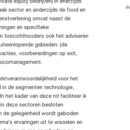
ivate equity bedrijven) in enerzijds
P
ak sector en anderzijds de food en
dienstverlening omvat naast de
eningen en specifieke
n toezichthouders ook het adviseren
uiteenlopende gebieden: (de
acties, voorbereidingen op exit,
risicomanagement.
rktverantwoordelijkheid voor het
d in de segmenten technologie,
In het kader van deze rol faciliteer ik
in deze sectoren besloten
n de gelegenheid wordt geboden
ma’s ervaringen uit te wisselen en