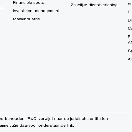
Financiële sector
n
Zakelijke dienstverlening
Investment management
P
Maakindustrie
Di
Co
Pu
Af
S
Al
orbehouden. 'PwC' verwijst naar de juridische entiteiten
aimer. Zie daarvoor onderstaande link.