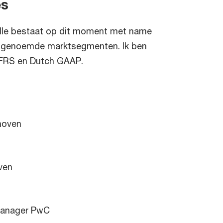
es
ille bestaat op dit moment met name
vengenoemde marktsegmenten. Ik ben
 IFRS en Dutch GAAP.
hoven
ven
manager PwC