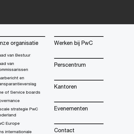
nze organisatie
Werken bij PwC
aad van Bestuur
aad van
Perscentrum
ommissarissen
arbericht en
ansparantieverslag
Kantoren
ne of Service boards
overnance
Evenementen
scale strategie PwC
ederland
wC Europe
Contact
s internationale