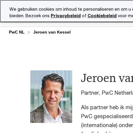
Skip
Skip
We gebruiken cookies om inhoud te personaliseren en om u 
to
to
bieden. Bezoek ons
Privacybeleid
of
Cookiebeleid
voor me
Diensten
Ma
content
footer
PwC NL
Jeroen van Kessel
Jeroen va
Partner, PwC Nether
Als partner heb ik mi
PwC gespecialiseerd 
(internationale) ond