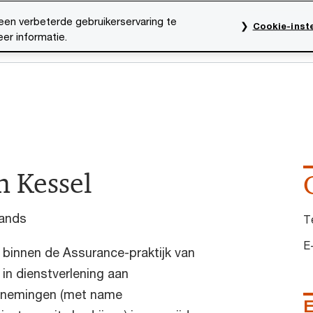
een verbeterde gebruikerservaring te
Cookie-inste
er informatie.
rktsectoren
Thema's
Mediacentrum
Onze organ
n Kessel
lands
T
E
j binnen de Assurance-praktijk van
in dienstverlening aan
ernemingen (met name
E