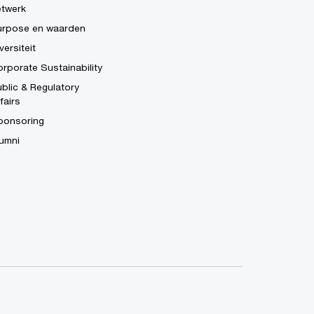
etwerk
urpose en waarden
versiteit
rporate Sustainability
blic & Regulatory
fairs
ponsoring
umni