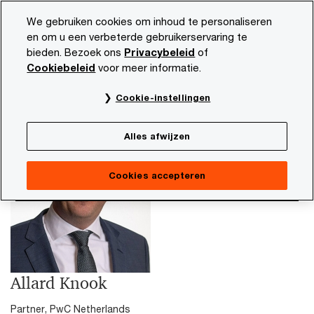
Skip
Skip
We gebruiken cookies om inhoud te personaliseren
to
to
en om u een verbeterde gebruikerservaring te
content
footer
bieden. Bezoek ons
Privacybeleid
of
PwC NL
Allard Knook
Cookiebeleid
voor meer informatie.
Cookie-instellingen
Alles afwijzen
Cookies accepteren
Allard Knook
Partner, PwC Netherlands