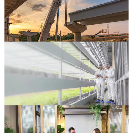
Duurzaam bouwen verdient een
slimmere aanpak
Duurzaam bouwen: Slimme standaardisatie en
samenwerking maken de infra sneller, betaalbaarder én
groener. Ontdek hoe het anders kan.
Hoe de voedselsector zich
ontwikkelt tot een ‘domein’