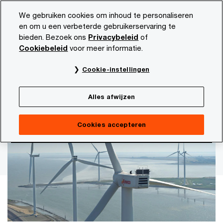
Skip
Skip
We gebruiken cookies om inhoud te personaliseren
to
to
en om u een verbeterde gebruikerservaring te
content
footer
bieden. Bezoek ons
Privacybeleid
of
PwC NL
Actueel en publicaties
Thema's
Duurzaamhe
Cookiebeleid
voor meer informatie.
Wat Eneco leerde van de HREDD-implementatie
Cookie-instellingen
Van compliance naar veerkracht
Alles afwijzen
en waardecreatie
Cookies accepteren