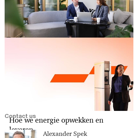
Door een verschuiving van de traditionele
agrifoodsector naar een breder domein verandert hoe
we onszelf voeden. Technologie en duurzaamheid
stimuleren daarbij.
Van onzekerheid naar actie: zo pak
je de vernieuwde ESRS effectief aan
(Her)start je CSRD-traject: ontdek wat er is veranderd,
wat volgt en hoe bedrijven nu effectief kunnen
handelen voor ESRS-rapportage.
Contact us
Hoe we energie opwekken en
leveren
Alexander Spek