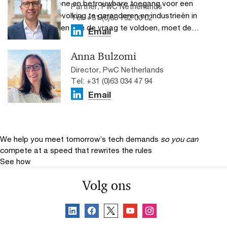
Om een schone en betrouwbare toegang voor een
Partner, PwC Netherlands
groeiende bevolking te garanderen en industrieën in
Tel: +31 (0)88 792 00 02
staat te stellen aan de vraag te voldoen, moet de
Email
energiesector nieuwe werkwijzen omarmen.
Anna Bulzomi
Director, PwC Netherlands
Tel: +31 (0)63 034 47 94
Email
We help you meet tomorrow’s tech demands
so you can
compete at a speed that rewrites the rules
See how
Volg ons