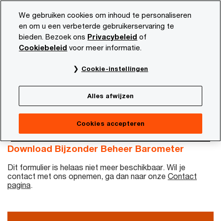
Skip
Skip
We gebruiken cookies om inhoud te personaliseren
to
to
en om u een verbeterde gebruikerservaring te
content
footer
bieden. Bezoek ons
Privacybeleid
of
PwC NL
Actueel en publicaties
Diensten en sectoren
Cookiebeleid
voor meer informatie.
Download | Bijzonder
Cookie-instellingen
Beheer Barometer
Alles afwijzen
Cookies accepteren