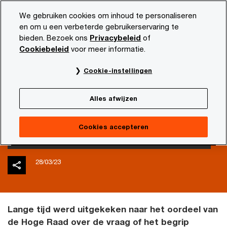
Skip
Skip
We gebruiken cookies om inhoud te personaliseren
to
to
en om u een verbeterde gebruikerservaring te
content
footer
bieden. Bezoek ons
Privacybeleid
of
PwC NL
Actueel en publicaties
Belastingnieuws
Loo
Cookiebeleid
voor meer informatie.
Dienstbetrekking
Cookie-instellingen
aanwezig ondanks
Alles afwijzen
vrijheden fietskoeriers
Cookies accepteren
28/03/23
Lange tijd werd uitgekeken naar het oordeel van
de Hoge Raad over de vraag of het begrip