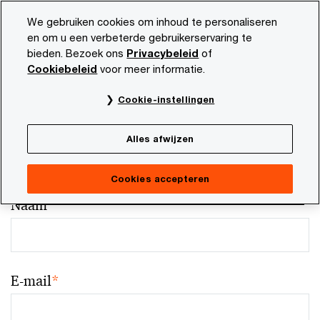
Skip
Skip
We gebruiken cookies om inhoud te personaliseren
to
to
en om u een verbeterde gebruikerservaring te
content
footer
bieden. Bezoek ons
Privacybeleid
of
Cookiebeleid
voor meer informatie.
Cookie-instellingen
Your comments & suggestions
Alles afwijzen
Required fields are marked with an asterisk(
*
)
Contact naam:
Willeke Bakker
Cookies accepteren
Naam
*
E-mail
*