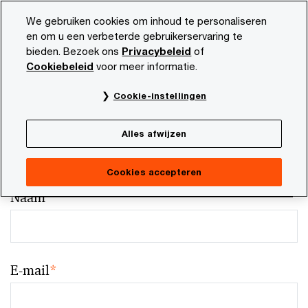
Skip
Skip
We gebruiken cookies om inhoud te personaliseren
to
to
en om u een verbeterde gebruikerservaring te
content
footer
bieden. Bezoek ons
Privacybeleid
of
Cookiebeleid
voor meer informatie.
Cookie-instellingen
Your comments & suggestions
Alles afwijzen
Required fields are marked with an asterisk(
*
)
Contact naam:
Eugénie Krijnsen
Cookies accepteren
Naam
*
E-mail
*