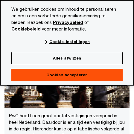
Skip
Skip
We gebruiken cookies om inhoud te personaliseren
to
to
en om u een verbeterde gebruikerservaring te
content
footer
bieden. Bezoek ons
Privacybeleid
of
PwC NL
Carrière
Kantoren in Nederland
Cookiebeleid
voor meer informatie.
Kantoren van PwC in jouw regio
Cookie-instellingen
Kantoren in Nederland
Alles afwijzen
Cookies accepteren
PwC heeft een groot aantal vestigingen verspreid in
heel Nederland. Daardoor is er altijd een vestiging bij jou
in de regio. Hieronder kun je op alfabetische volgorde al