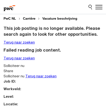
Skip
Skip
to
to
content
footer
PwC NL
Carrière
Vacature beschrijving
This job posting is no longer available. Please
search again to look for other opportunities.
Terug naar zoeken
Failed reading job content.
Terug naar zoeken
Solliciteer nu
Share
Solliciteer nu
Terug naar zoeken
Job ID:
Werkveld:
Level:
Locatie: