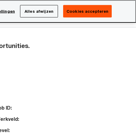
Netherlands
NL
llingen
Alles afwijzen
Cookies accepteren
Search
Over PwC
ortunities.
ob ID:
erkveld:
evel: