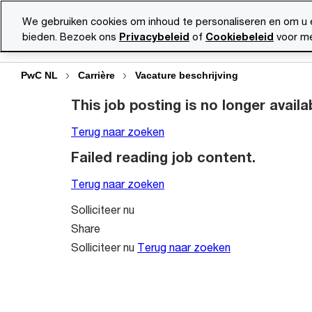
Skip
Skip
We gebruiken cookies om inhoud te personaliseren en om u 
to
to
bieden. Bezoek ons
Privacybeleid
of
Cookiebeleid
voor me
Vacatu
content
footer
PwC NL
Carrière
Vacature beschrijving
This job posting is no longer availa
Terug naar zoeken
Failed reading job content.
Terug naar zoeken
Solliciteer nu
Share
Solliciteer nu
Terug naar zoeken