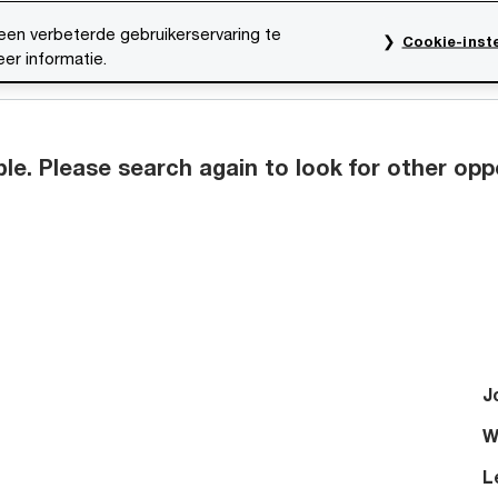
een verbeterde gebruikerservaring te
Cookie-inste
er informatie.
res
Evenementen
Traineeships
Onze mensen
ble. Please search again to look for other opp
J
W
L