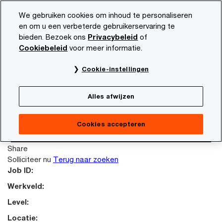
Skip
Skip
We gebruiken cookies om inhoud te personaliseren
to
to
en om u een verbeterde gebruikerservaring te
content
footer
bieden. Bezoek ons
Privacybeleid
of
PwC NL
Carrière
Vacature beschrijving
Cookiebeleid
voor meer informatie.
This job posting is no longer available. Please
Cookie-instellingen
search again to look for other opportunities.
Terug naar zoeken
Alles afwijzen
Failed reading job content.
Terug naar zoeken
Cookies accepteren
Solliciteer nu
Share
Solliciteer nu
Terug naar zoeken
Job ID:
Werkveld:
Level:
Locatie: