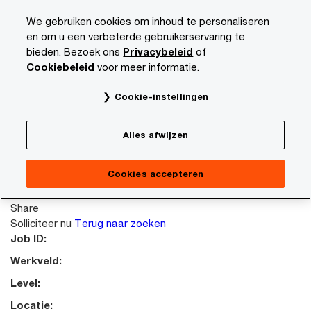
Skip
Skip
We gebruiken cookies om inhoud te personaliseren
to
to
en om u een verbeterde gebruikerservaring te
content
footer
bieden. Bezoek ons
Privacybeleid
of
PwC NL
Carrière
Vacature beschrijving
Cookiebeleid
voor meer informatie.
This job posting is no longer available. Please
Cookie-instellingen
search again to look for other opportunities.
Terug naar zoeken
Alles afwijzen
Failed reading job content.
Terug naar zoeken
Cookies accepteren
Solliciteer nu
Share
Solliciteer nu
Terug naar zoeken
Job ID:
Werkveld:
Level:
Locatie: