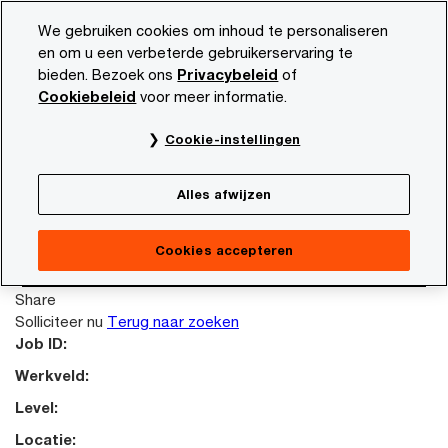
Skip
Skip
We gebruiken cookies om inhoud te personaliseren
to
to
en om u een verbeterde gebruikerservaring te
content
footer
bieden. Bezoek ons
Privacybeleid
of
PwC NL
Carrière
Vacature beschrijving
Cookiebeleid
voor meer informatie.
This job posting is no longer available. Please
Cookie-instellingen
search again to look for other opportunities.
Terug naar zoeken
Alles afwijzen
Failed reading job content.
Terug naar zoeken
Cookies accepteren
Solliciteer nu
Share
Solliciteer nu
Terug naar zoeken
Job ID:
Werkveld:
Level:
Locatie: