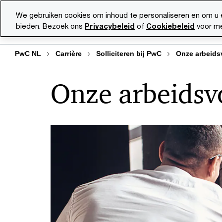
Skip
Skip
We gebruiken cookies om inhoud te personaliseren en om u 
to
to
bieden. Bezoek ons
Privacybeleid
of
Cookiebeleid
voor me
Vacatu
content
footer
PwC NL
Carrière
Solliciteren bij PwC
Onze arbeid
Onze arbeids