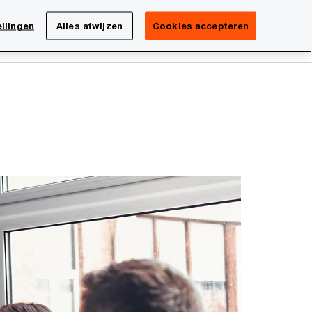
Netherlands
NL
llingen
Alles afwijzen
Cookies accepteren
Search
Over PwC