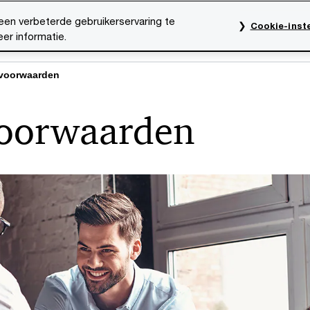
een verbeterde gebruikerservaring te
Cookie-inste
er informatie.
res
Evenementen
Traineeships
Onze mensen
svoorwaarden
voorwaarden