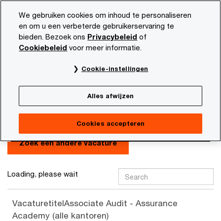
Skip
Skip
We gebruiken cookies om inhoud te personaliseren
to
to
en om u een verbeterde gebruikerservaring te
content
footer
bieden. Bezoek ons
Privacybeleid
of
PwC NL
Carrière
Zoekresultaten
Cookiebeleid
voor meer informatie.
Cookie-instellingen
Zoekresultaten
Alles afwijzen
Modify search
Cookies accepteren
Search
Zoek een andere vacature
Loading, please wait
Vacaturetitel
Associate Audit - Assurance
Academy (alle kantoren)