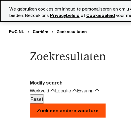
Skip
Skip
We gebruiken cookies om inhoud te personaliseren en om u 
to
to
bieden. Bezoek ons
Privacybeleid
of
Cookiebeleid
voor me
Vacatu
content
footer
PwC NL
Carrière
Zoekresultaten
Zoekresultaten
Modify search
Werkveld
Locatie
Ervaring
Zoek een andere vacature