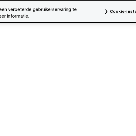
een verbeterde gebruikerservaring te
Cookie-inste
er informatie.
res
Evenementen
Traineeships
Onze mensen