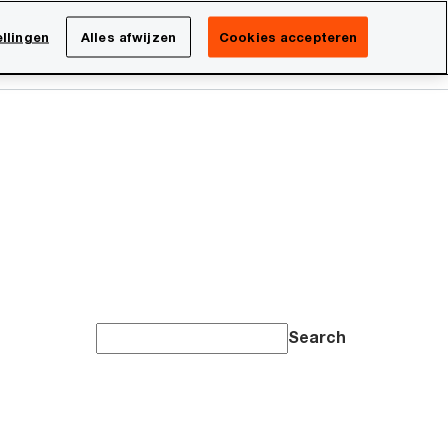
Netherlands
NL
llingen
Alles afwijzen
Cookies accepteren
Search
Over PwC
Search