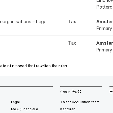
Eindhov
Rotterd
eorganisations – Legal
Tax
Amste
Primary
Tax
Amste
Primary
te at a speed that rewrites the rules
Over PwC
E
Legal
Talent Acquisition team
M&A (Financial &
Kantoren