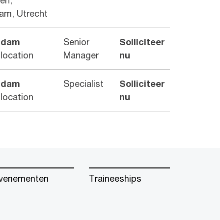
en,
am, Utrecht
rdam
Senior
Solliciteer
 location
Manager
nu
rdam
Specialist
Solliciteer
 location
nu
venementen
Traineeships