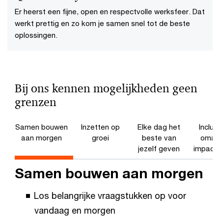
Er heerst een fijne, open en respectvolle werksfeer. Dat
werkt prettig en zo kom je samen snel tot de beste
oplossingen.
Bij ons kennen mogelijkheden geen
grenzen
Samen bouwen
Inzetten op
Elke dag het
Inclusi
aan morgen
groei
beste van
omar
jezelf geven
impact
Samen bouwen aan morgen
Los belangrijke vraagstukken op voor
vandaag en morgen