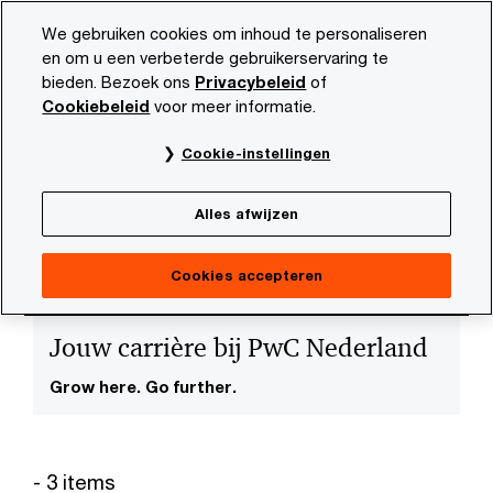
Skip
Skip
We gebruiken cookies om inhoud te personaliseren
to
to
en om u een verbeterde gebruikerservaring te
content
footer
bieden. Bezoek ons
Privacybeleid
of
PwC NL
Carrière
Cookiebeleid
voor meer informatie.
Cookie-instellingen
Alles afwijzen
Cookies accepteren
Jouw carrière bij PwC Nederland
Grow here. Go further.
- 3 items