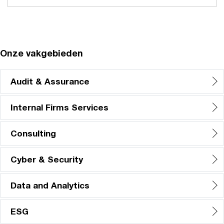
Junior
Legal Services
Professional
M&A (Financial & Strategy Consulting)
People & Organisation
Internal Firm Services
Onze vakgebieden
Tax
Audit & Assurance
Technology Consulting
ESG (Environmental, Social & Governance)
Internal Firms Services
Consulting
Cyber & Security
Data and Analytics
ESG