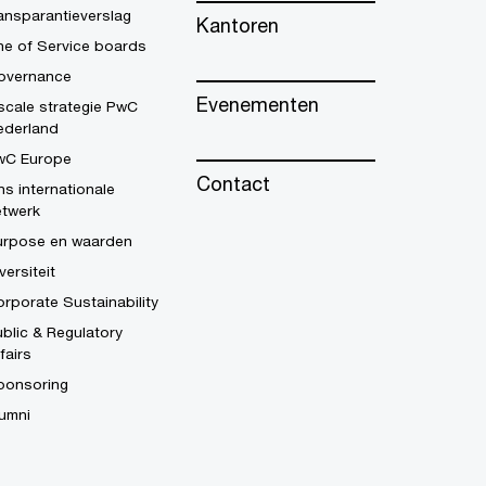
ansparantieverslag
Kantoren
ne of Service boards
overnance
Evenementen
scale strategie PwC
ederland
wC Europe
Contact
s internationale
etwerk
urpose en waarden
versiteit
rporate Sustainability
blic & Regulatory
fairs
ponsoring
umni