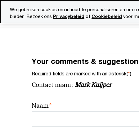
Skip
Skip
We gebruiken cookies om inhoud te personaliseren en om u 
to
to
bieden. Bezoek ons
Privacybeleid
of
Cookiebeleid
voor me
content
footer
Your comments & suggestion
Required fields are marked with an asterisk(
*
)
Contact naam:
Mark Kuijper
*
Naam