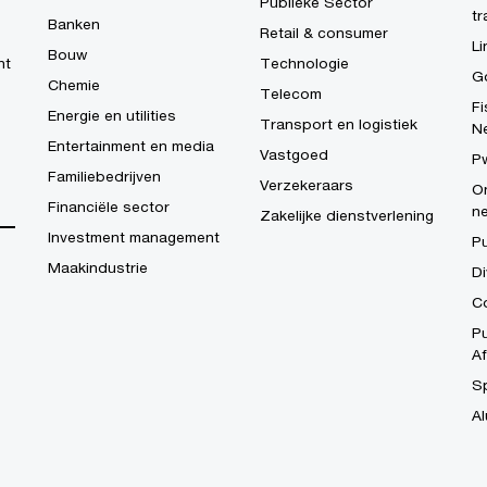
Publieke Sector
tr
Banken
Retail & consumer
Li
Bouw
ht
Technologie
G
Chemie
Telecom
Fi
Energie en utilities
Transport en logistiek
N
Entertainment en media
Vastgoed
P
Familiebedrijven
Verzekeraars
On
Financiële sector
n
Zakelijke dienstverlening
Investment management
P
Maakindustrie
Di
Co
Pu
Af
S
Al