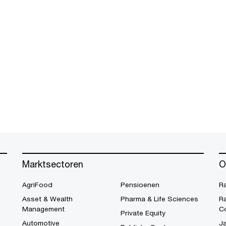
Marktsectoren
O
AgriFood
Pensioenen
R
Asset & Wealth
Pharma & Life Sciences
R
Management
C
Private Equity
Automotive
Ja