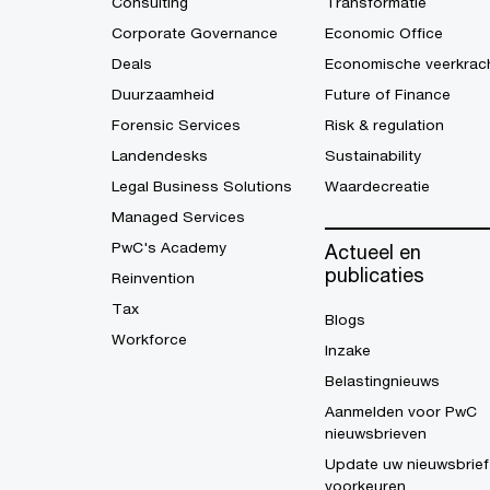
Consulting
Transformatie
Corporate Governance
Economic Office
Deals
Economische veerkrac
Duurzaamheid
Future of Finance
Forensic Services
Risk & regulation
Landendesks
Sustainability
Legal Business Solutions
Waardecreatie
Managed Services
PwC's Academy
Actueel en
publicaties
Reinvention
Tax
Blogs
Workforce
Inzake
Belastingnieuws
Aanmelden voor PwC
nieuwsbrieven
Update uw nieuwsbrief
voorkeuren