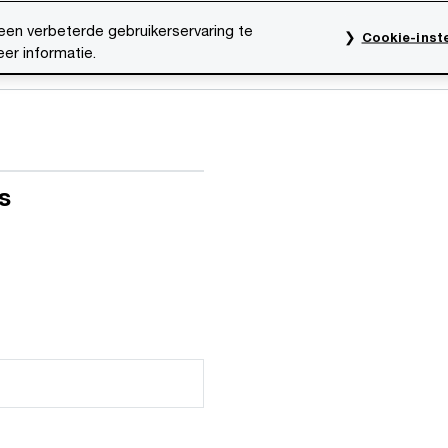
een verbeterde gebruikerservaring te
Cookie-inste
er informatie.
s