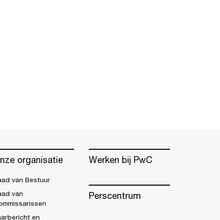
nze organisatie
Werken bij PwC
aad van Bestuur
aad van
Perscentrum
ommissarissen
arbericht en