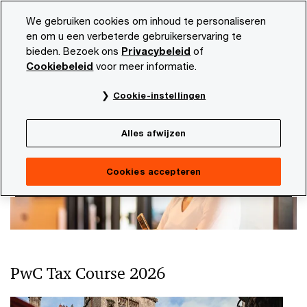
Skip
Skip
We gebruiken cookies om inhoud te personaliseren
to
to
en om u een verbeterde gebruikerservaring te
content
footer
bieden. Bezoek ons
Privacybeleid
of
PwC NL
Carrière
Evenementen
Cookiebeleid
voor meer informatie.
Evenementen
Cookie-instellingen
Alles afwijzen
Cookies accepteren
PwC Tax Course 2026