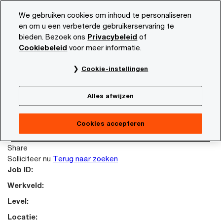
Skip
Skip
We gebruiken cookies om inhoud te personaliseren
to
to
en om u een verbeterde gebruikerservaring te
content
footer
bieden. Bezoek ons
Privacybeleid
of
PwC NL
Carrière
Vacature beschrijving
Cookiebeleid
voor meer informatie.
This job posting is no longer available. Please
Cookie-instellingen
search again to look for other opportunities.
Terug naar zoeken
Alles afwijzen
Failed reading job content.
Terug naar zoeken
Cookies accepteren
Solliciteer nu
Share
Solliciteer nu
Terug naar zoeken
Job ID:
Werkveld:
Level:
Locatie: