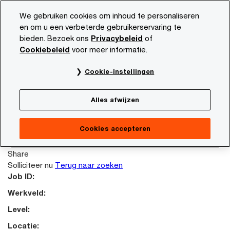
Skip
Skip
We gebruiken cookies om inhoud te personaliseren
to
to
en om u een verbeterde gebruikerservaring te
content
footer
bieden. Bezoek ons
Privacybeleid
of
PwC NL
Carrière
Vacature beschrijving
Cookiebeleid
voor meer informatie.
This job posting is no longer available. Please
Cookie-instellingen
search again to look for other opportunities.
Terug naar zoeken
Alles afwijzen
Failed reading job content.
Terug naar zoeken
Cookies accepteren
Solliciteer nu
Share
Solliciteer nu
Terug naar zoeken
Job ID:
Werkveld:
Level:
Locatie: