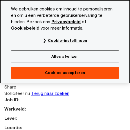
Skip
Skip
We gebruiken cookies om inhoud te personaliseren
to
to
en om u een verbeterde gebruikerservaring te
content
footer
bieden. Bezoek ons
Privacybeleid
of
PwC NL
Carrière
Vacature beschrijving
Cookiebeleid
voor meer informatie.
This job posting is no longer available. Please
Cookie-instellingen
search again to look for other opportunities.
Terug naar zoeken
Alles afwijzen
Failed reading job content.
Terug naar zoeken
Cookies accepteren
Solliciteer nu
Share
Solliciteer nu
Terug naar zoeken
Job ID:
Werkveld:
Level:
Locatie: