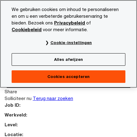
Skip
Skip
We gebruiken cookies om inhoud te personaliseren
to
to
en om u een verbeterde gebruikerservaring te
content
footer
bieden. Bezoek ons
Privacybeleid
of
PwC NL
Carrière
Vacature beschrijving
Cookiebeleid
voor meer informatie.
This job posting is no longer available. Please
Cookie-instellingen
search again to look for other opportunities.
Terug naar zoeken
Alles afwijzen
Failed reading job content.
Terug naar zoeken
Cookies accepteren
Solliciteer nu
Share
Solliciteer nu
Terug naar zoeken
Job ID:
Werkveld:
Level:
Locatie: