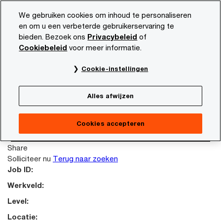
Skip
Skip
We gebruiken cookies om inhoud te personaliseren
to
to
en om u een verbeterde gebruikerservaring te
content
footer
bieden. Bezoek ons
Privacybeleid
of
PwC NL
Carrière
Vacature beschrijving
Cookiebeleid
voor meer informatie.
This job posting is no longer available. Please
Cookie-instellingen
search again to look for other opportunities.
Terug naar zoeken
Alles afwijzen
Failed reading job content.
Terug naar zoeken
Cookies accepteren
Solliciteer nu
Share
Solliciteer nu
Terug naar zoeken
Job ID:
Werkveld:
Level:
Locatie: