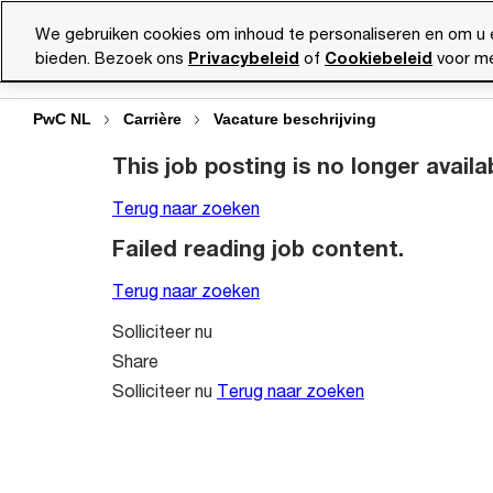
Skip
Skip
We gebruiken cookies om inhoud te personaliseren en om u 
to
to
bieden. Bezoek ons
Privacybeleid
of
Cookiebeleid
voor me
Vacatu
content
footer
PwC NL
Carrière
Vacature beschrijving
This job posting is no longer availa
Terug naar zoeken
Failed reading job content.
Terug naar zoeken
Solliciteer nu
Share
Solliciteer nu
Terug naar zoeken