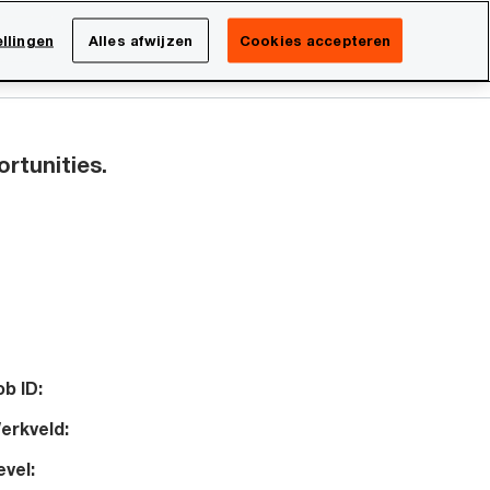
Netherlands
NL
llingen
Alles afwijzen
Cookies accepteren
Search
Over PwC
ortunities.
ob ID:
erkveld:
evel: