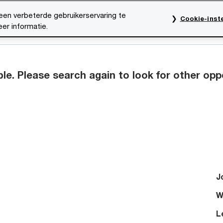
een verbeterde gebruikerservaring te
Cookie-inste
er informatie.
res
Evenementen
Traineeships
Onze mensen
ble. Please search again to look for other opp
J
W
L